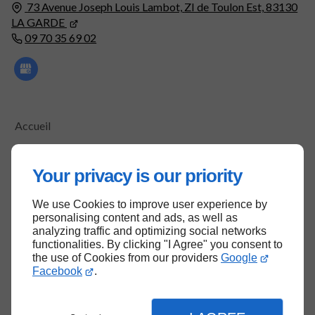
73 Avenue Joseph Louis Lambot,
ZI de Toulon Est,
83130
LA GARDE
09 70 35 69 02
Accueil
Contactez-nous
Mentions légales
Your privacy is our priority
Plan du site
We use Cookies to improve user experience by
personalising content and ads, as well as
analyzing traffic and optimizing social networks
functionalities. By clicking "I Agree" you consent to
Haut de page
the use of Cookies from our providers
Google
Facebook
.